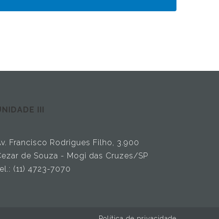
NIDADE III
v. Francisco Rodrigues Filho, 3.900
ezar de Souza - Mogi das Cruzes/SP
el.: (11) 4723-7070
Política de privacidade