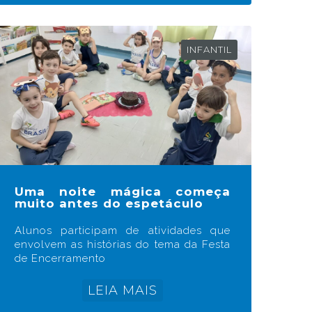
INFANTIL
Uma noite mágica começa
muito antes do espetáculo
Alunos participam de atividades que
envolvem as histórias do tema da Festa
de Encerramento
LEIA MAIS