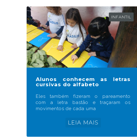
INFANTIL
Alunos conhecem as letras
cursivas do alfabeto
Eles também fizeram o pareamento
com a letra bastão e traçaram os
movimentos de cada uma
LEIA MAIS