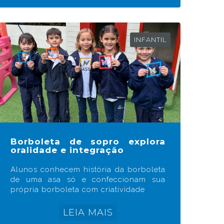
INFANTIL
Borboleta de sopro explora
oralidade e integração
Alunos conhecem história da borboleta
de uma asa só e confeccionam sua
própria borboleta com criatividade
LEIA MAIS