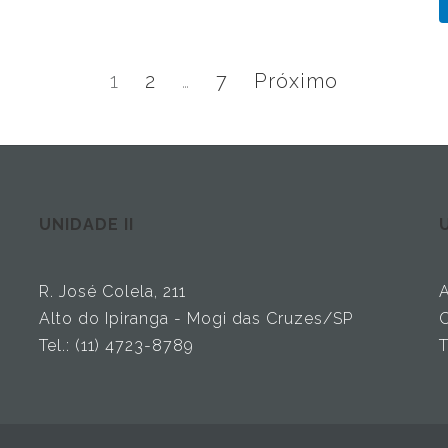
Página
Página
Página
1
2
…
7
Próximo
UNIDADE II
U
R. José Colela, 211
A
Alto do Ipiranga - Mogi das Cruzes/SP
C
Tel.: (11) 4723-8789
T