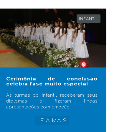
INFANTIL
Cerimônia de conclusão
celebra fase muito especial
As turmas do Infantil receberam seus
diplomas e fizeram lindas
apresentações com emoção
LEIA MAIS