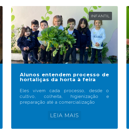
INFANTIL
Alunos entendem processo de
hortaliças da horta à feira
Eles vivem cada processo, desde o
cultivo, colheita, higienização e
preparação até a comercialização
LEIA MAIS