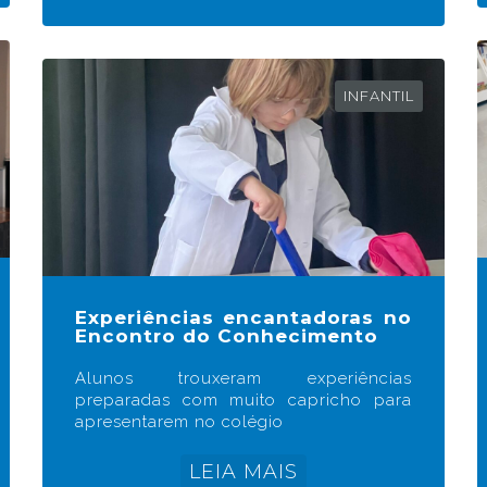
INFANTIL
Experiências encantadoras no
Encontro do Conhecimento
Alunos trouxeram experiências
preparadas com muito capricho para
apresentarem no colégio
LEIA MAIS