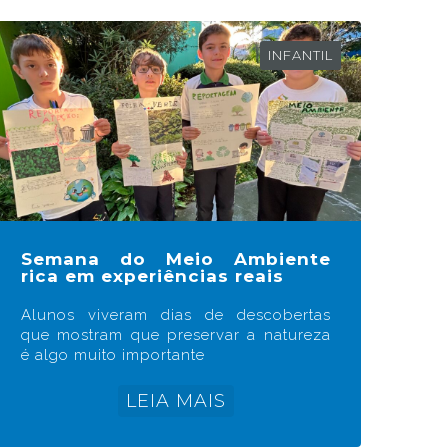
INFANTIL
Semana do Meio Ambiente
rica em experiências reais
Alunos viveram dias de descobertas
que mostram que preservar a natureza
é algo muito importante
LEIA MAIS