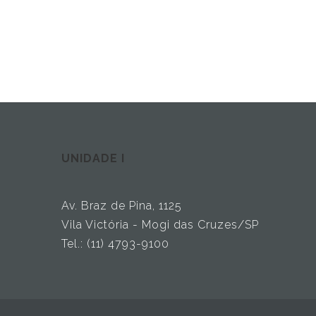
Paginação
de
posts
UNIDADE I
Av. Braz de Pina, 1125
Vila Victória - Mogi das Cruzes/SP
Tel.: (11) 4793-9100