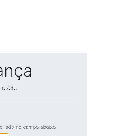
ança
nosco.
ao lado no campo abaixo