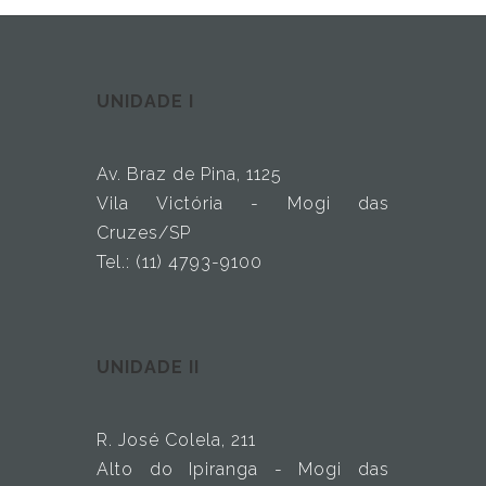
UNIDADE I
Av. Braz de Pina, 1125
Vila Victória - Mogi das
Cruzes/SP
Tel.: (11) 4793-9100
UNIDADE II
R. José Colela, 211
Alto do Ipiranga - Mogi das