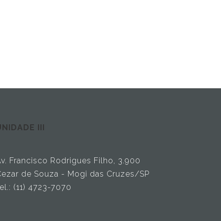
NIDADE III
v. Francisco Rodrigues Filho, 3.900
ezar de Souza - Mogi das Cruzes/SP
el.: (11) 4723-7070