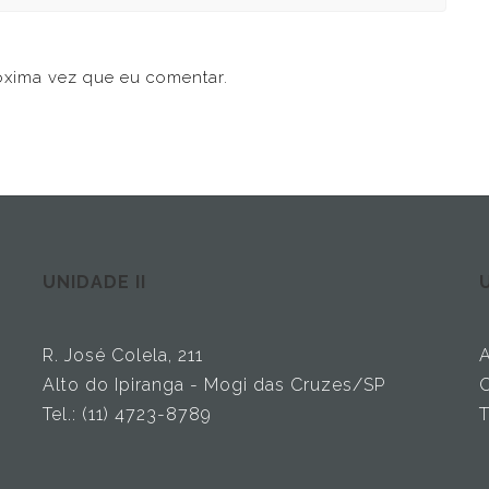
óxima vez que eu comentar.
UNIDADE II
U
R. José Colela, 211
A
Alto do Ipiranga - Mogi das Cruzes/SP
C
Tel.: (11) 4723-8789
T