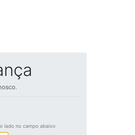
ança
nosco.
ao lado no campo abaixo