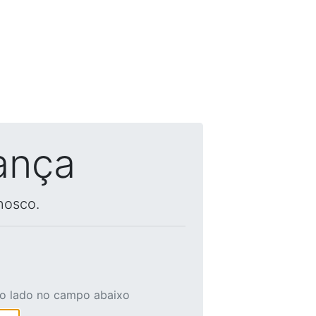
ança
nosco.
ao lado no campo abaixo