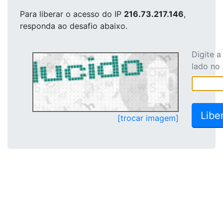
Para liberar o acesso
do IP
216.73.217.146
,
responda ao desafio abaixo.
Digite 
lado no
[trocar imagem]