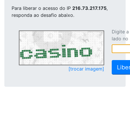
Para liberar o acesso
do IP
216.73.217.175
,
responda ao desafio abaixo.
Digite 
lado no
[trocar imagem]