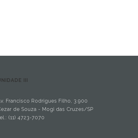
NIDADE III
v. Francisco Rodrigues Filho, 3.900
ezar de Souza - Mogi das Cruzes/SP
el.: (11) 4723-7070