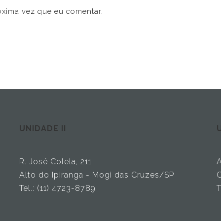
óxima vez que eu comentar.
UNIDADE II
U
R. José Colela, 211
A
Alto do Ipiranga - Mogi das Cruzes/SP
C
Tel.: (11) 4723-8789
T