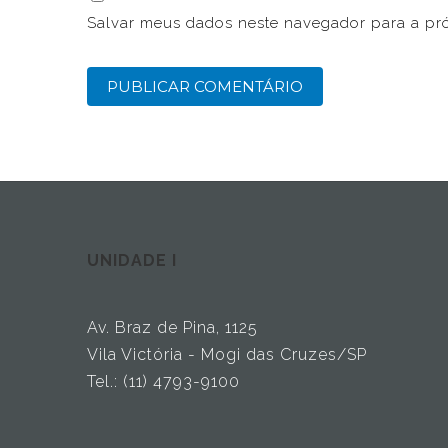
Salvar meus dados neste navegador para a pr
UNIDADE I
Av. Braz de Pina, 1125
Vila Victória - Mogi das Cruzes/SP
Tel.: (11) 4793-9100