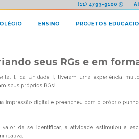
(11) 4793-9100
A
COLÉGIO
ENSINO
PROJETOS EDUCACIO
riando seus RGs e em form
tal I, da Unidade I, tiveram uma experiência muito
am seus próprios RGs!
ua impressão digital e preencheu com o próprio pun
valor de se identificar, a atividade estimulou a e
ificativa.