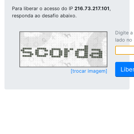
Para liberar o acesso
do IP
216.73.217.101
,
responda ao desafio abaixo.
Digite 
lado no
[trocar imagem]