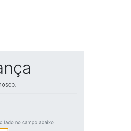
ança
nosco.
ao lado no campo abaixo