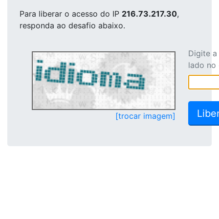
Para liberar o acesso
do IP
216.73.217.30
,
responda ao desafio abaixo.
Digite 
lado no
[trocar imagem]