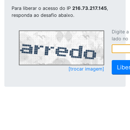
Para liberar o acesso
do IP
216.73.217.145
,
responda ao desafio abaixo.
Digite 
lado no
[trocar imagem]