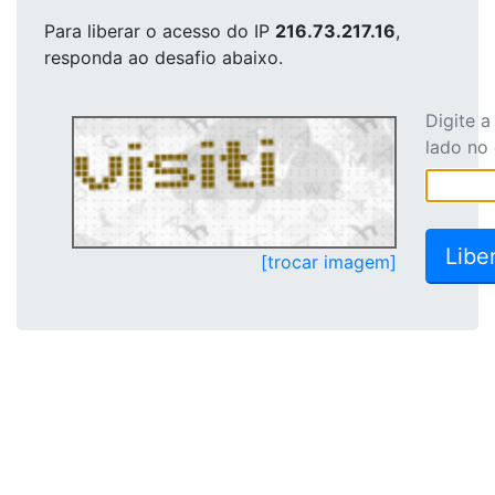
Para liberar o acesso
do IP
216.73.217.16
,
responda ao desafio abaixo.
Digite 
lado no
[trocar imagem]