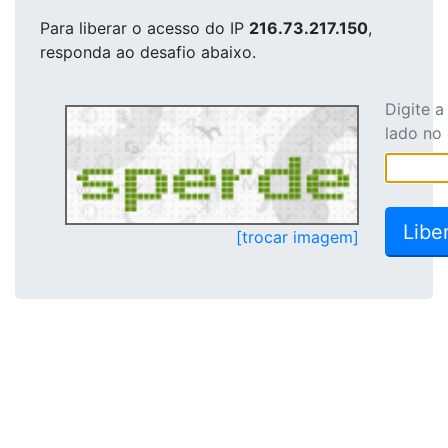
Para liberar o acesso
do IP
216.73.217.150
,
responda ao desafio abaixo.
Digite 
lado no
[trocar imagem]