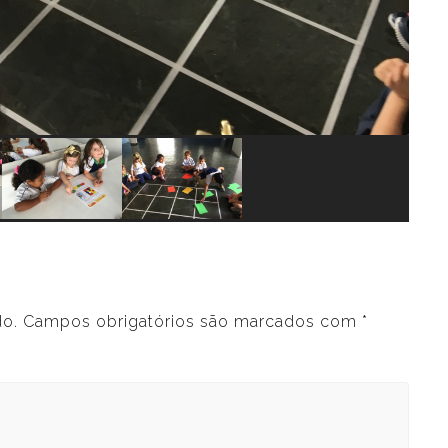
do.
Campos obrigatórios são marcados com
*