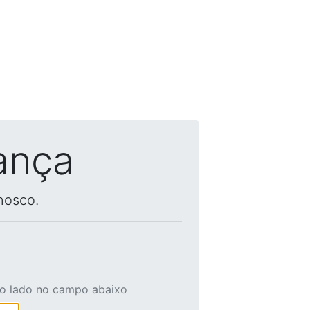
ança
nosco.
ao lado no campo abaixo