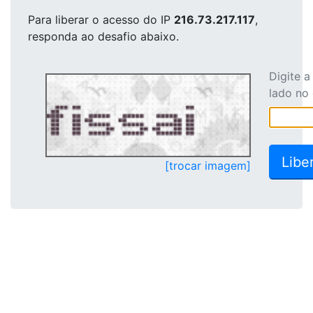
Para liberar o acesso
do IP
216.73.217.117
,
responda ao desafio abaixo.
Digite 
lado no
[trocar imagem]