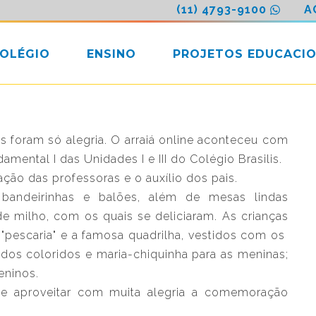
(11) 4793-9100
A
COLÉGIO
ENSINO
PROJETOS EDUCACIO
s foram só alegria. O arraiá online aconteceu com
amental I das Unidades I e III do Colégio Brasilis.
ação das professoras e o auxílio dos pais.
andeirinhas e balões, além de mesas lindas
e milho, com os quais se deliciaram. As crianças
"pescaria" e a famosa quadrilha, vestidos com os
tidos coloridos e maria-chiquinha para as meninas;
eninos.
e aproveitar com muita alegria a comemoração