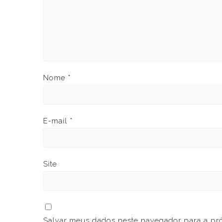
Nome
*
E-mail
*
Site
Salvar meus dados neste navegador para a pr