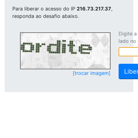
Para liberar o acesso
do IP
216.73.217.37
,
responda ao desafio abaixo.
Digite 
lado no
[trocar imagem]