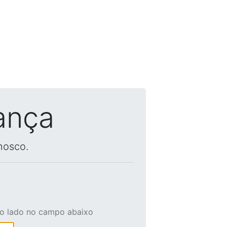
ança
nosco.
ao lado no campo abaixo