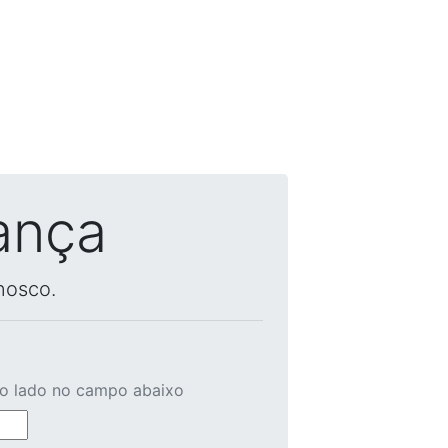
ança
nosco.
ao lado no campo abaixo