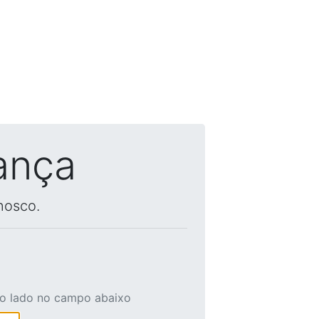
ança
nosco.
ao lado no campo abaixo