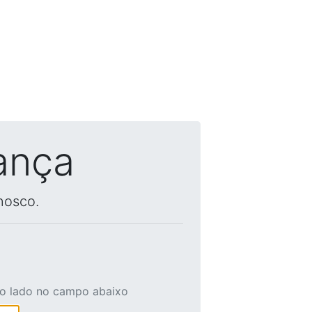
ança
nosco.
ao lado no campo abaixo