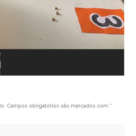
do.
Campos obrigatórios são marcados com
*