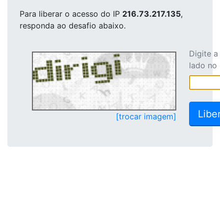
Para liberar o acesso
do IP
216.73.217.135
,
responda ao desafio abaixo.
Digite 
lado no
[trocar imagem]