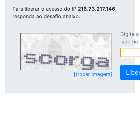
Para liberar o acesso
do IP
216.73.217.146
,
responda ao desafio abaixo.
Digite 
lado no
[trocar imagem]