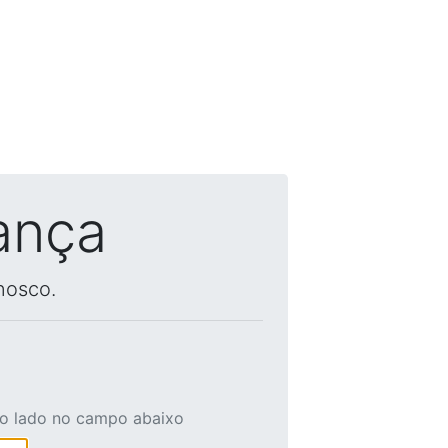
ança
nosco.
ao lado no campo abaixo