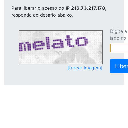
Para liberar o acesso
do IP
216.73.217.178
,
responda ao desafio abaixo.
Digite 
lado no
[trocar imagem]