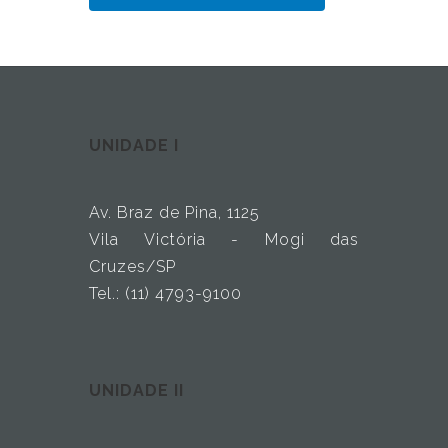
UNIDADE I
Av. Braz de Pina, 1125
Vila Victória - Mogi das
Cruzes/SP
Tel.: (11) 4793-9100
UNIDADE II