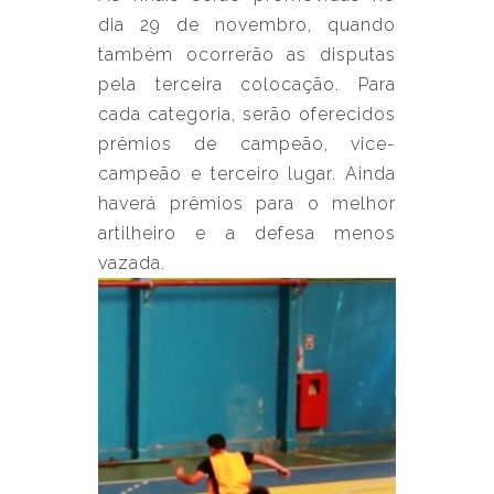
dia 29 de novembro, quando
também ocorrerão as disputas
pela terceira colocação. Para
cada categoria, serão oferecidos
prêmios de campeão, vice-
campeão e terceiro lugar. Ainda
haverá prêmios para o melhor
artilheiro e a defesa menos
vazada.