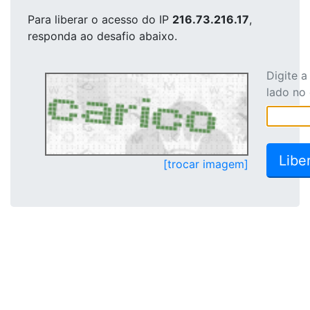
Para liberar o acesso
do IP
216.73.216.17
,
responda ao desafio abaixo.
Digite 
lado no
[trocar imagem]