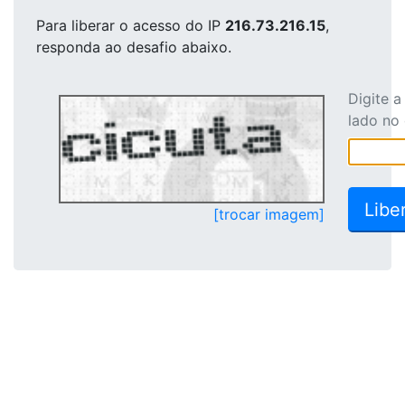
Para liberar o acesso
do IP
216.73.216.15
,
responda ao desafio abaixo.
Digite 
lado no
[trocar imagem]