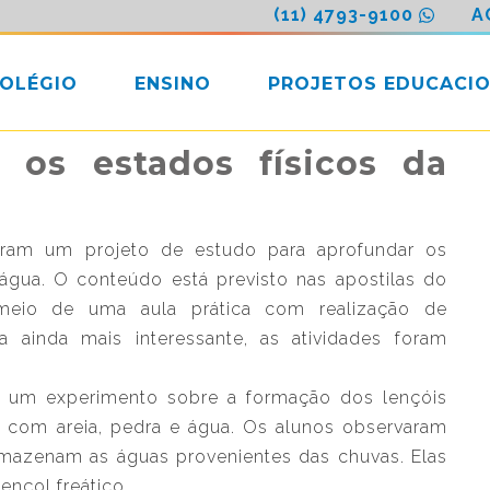
(11) 4793-9100
A
COLÉGIO
ENSINO
PROJETOS EDUCACIO
a os estados físicos da
aram um projeto de estudo para aprofundar os
água. O conteúdo está previsto nas apostilas do
meio de uma aula prática com realização de
ula ainda mais interessante, as atividades foram
ram um experimento sobre a formação dos lençóis
ker com areia, pedra e água. Os alunos observaram
rmazenam as águas provenientes das chuvas. Elas
nçol freático.