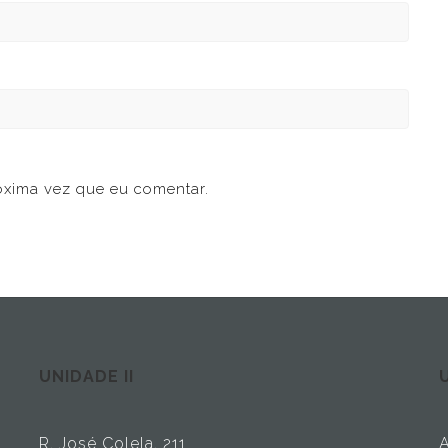
óxima vez que eu comentar.
UNIDADE II
U
R. José Colela, 211
A