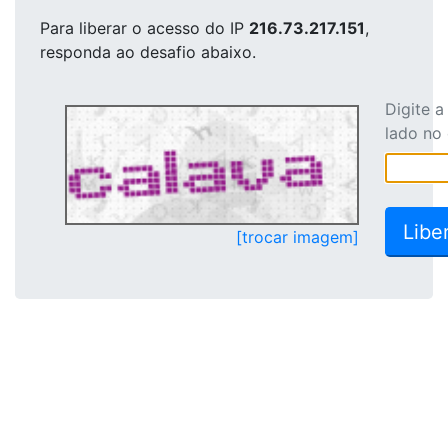
Para liberar o acesso
do IP
216.73.217.151
,
responda ao desafio abaixo.
Digite 
lado no
[trocar imagem]