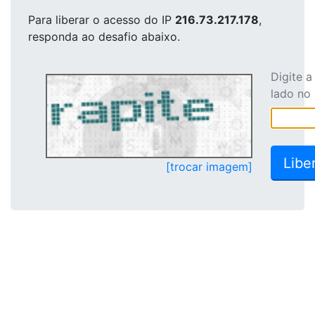
Para liberar o acesso
do IP
216.73.217.178
,
responda ao desafio abaixo.
Digite 
lado no
[trocar imagem]