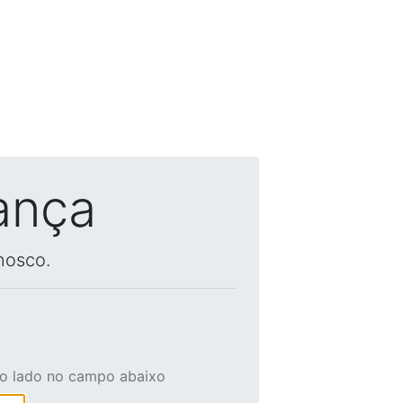
ança
nosco.
ao lado no campo abaixo