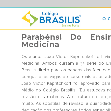
O 
Parabéns! Do Ensi
Medicina
Os alunos João Victor Kapritchkoff e Lívi
Medicina. Ambos cursam a 3ª série do En
Brasilis direto para os bancos das faculdad
conquistar as vagas do curso mais disputad
João Victor Kapritchkoff foi aprovado par
Médio no Colégio Brasilis. “Eu estudava 
revisão das matérias. A estrutura e o pro
muito. As apostilas de revisão, a quantidad
dedicação dos professores, todos especialis