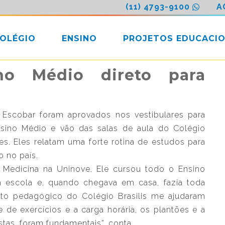
(11) 4793-9100
A
COLÉGIO
ENSINO
PROJETOS EDUCACIO
no Médio direto para
a Escobar foram aprovados nos vestibulares para
sino Médio e vão das salas de aula do Colégio
es. Eles relatam uma forte rotina de estudos para
o no país.
a Medicina na Uninove. Ele cursou todo o Ensino
na escola e, quando chegava em casa, fazia toda
jeto pedagógico do Colégio Brasilis me ajudaram
e de exercícios e a carga horária, os plantões e a
tas, foram fundamentais”, conta.