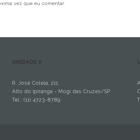
óxima vez que eu comentar.
UNIDADE II
U
R. José Colela, 211
A
Alto do Ipiranga - Mogi das Cruzes/SP
C
Tel.: (11) 4723-8789
T