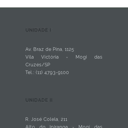
UNIDADE I
Av. Braz de Pina, 1125
Vila Victória - Mogi das
Cruzes/SP
Tel.: (11) 4793-9100
UNIDADE II
R. José Colela, 211
Alto do Ipiranga - Mogi das