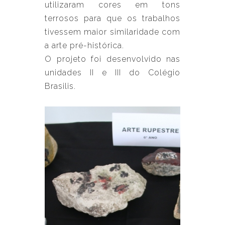
utilizaram cores em tons
terrosos para que os trabalhos
tivessem maior similaridade com
a arte pré-histórica.
O projeto foi desenvolvido nas
unidades II e III do Colégio
Brasilis.