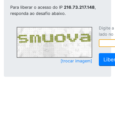
Para liberar o acesso
do IP
216.73.217.148
,
responda ao desafio abaixo.
Digite 
lado no
[trocar imagem]