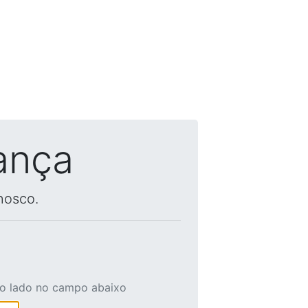
ança
nosco.
ao lado no campo abaixo