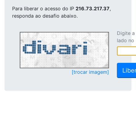
Para liberar o acesso
do IP
216.73.217.37
,
responda ao desafio abaixo.
Digite 
lado no
[trocar imagem]