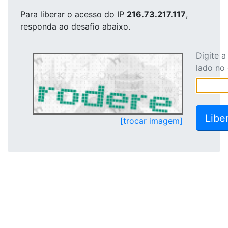
Para liberar o acesso
do IP
216.73.217.117
,
responda ao desafio abaixo.
Digite 
lado no
[trocar imagem]