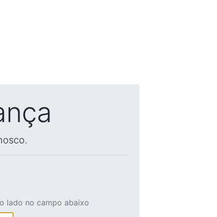
ança
nosco.
ao lado no campo abaixo