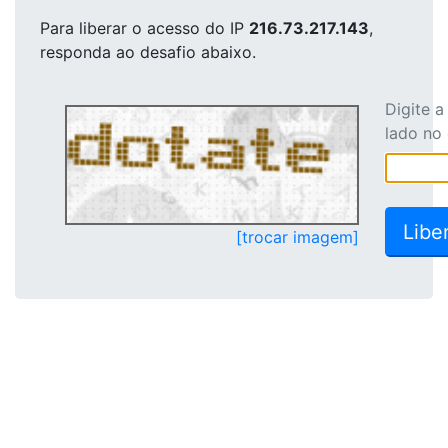
Para liberar o acesso
do IP
216.73.217.143
,
responda ao desafio abaixo.
Digite 
lado no
[trocar imagem]