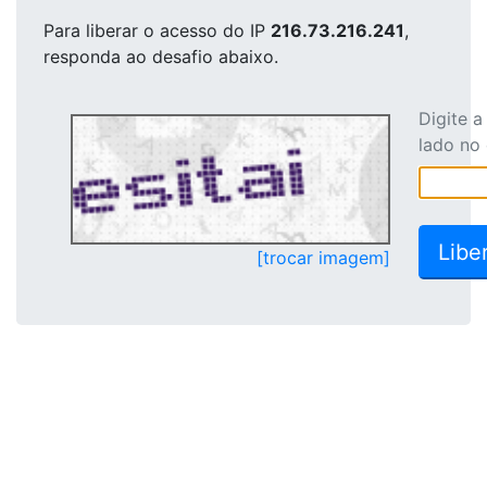
Para liberar o acesso
do IP
216.73.216.241
,
responda ao desafio abaixo.
Digite 
lado no
[trocar imagem]