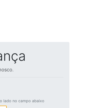
ança
nosco.
ao lado no campo abaixo