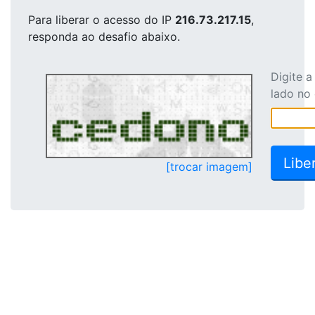
Para liberar o acesso
do IP
216.73.217.15
,
responda ao desafio abaixo.
Digite 
lado no
[trocar imagem]