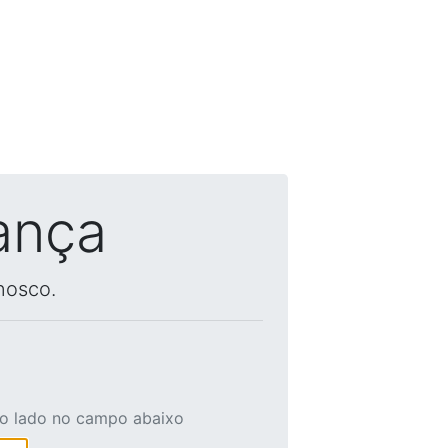
ança
nosco.
ao lado no campo abaixo