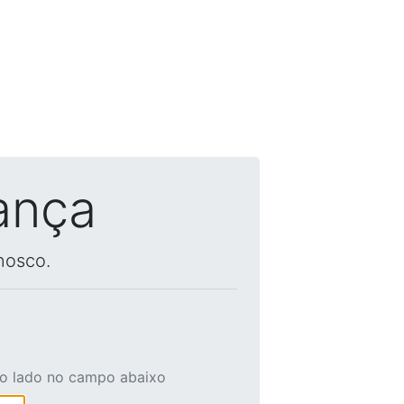
ança
nosco.
ao lado no campo abaixo