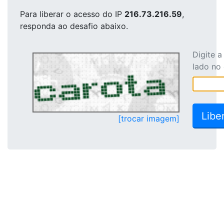
Para liberar o acesso
do IP
216.73.216.59
,
responda ao desafio abaixo.
Digite 
lado no
[trocar imagem]